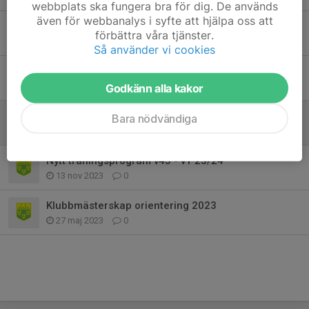
webbplats ska fungera bra för dig. De används
även för webbanalys i syfte att hjälpa oss att
Träningsprogram vecka 33-43
förbättra våra tjänster.
25 aug 2024
0
Så använder vi cookies
Träningsprogram vecka 14 - 22
1 apr 2024
0
Godkänn alla kakor
Träningsprogram vecka 2 -13
Bara nödvändiga
7 jan 2024
0
Nytt träningsprogram v45 - v1 23/24
13 nov 2023
0
Klubbmästerskap orientering 2023
27 maj 2023
0