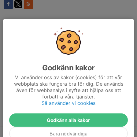
Kommentarer
Tidigare nyheter
Godkänn kakor
Träningsprogram vecka 1 -13, 2026
Vi använder oss av kakor (cookies) för att vår
4 jan, 10:23
0
webbplats ska fungera bra för dig. De används
även för webbanalys i syfte att hjälpa oss att
Träningsprogram vecka 45 - 51, 2025
förbättra våra tjänster.
23 nov 2025
0
Så använder vi cookies
Träningsprogram hösten 2025
Godkänn alla kakor
31 aug 2025
0
Bara nödvändiga
Träningsprogram vecka 14 - 21