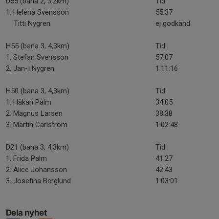
D55 (bana 2, 3,2km)
Tid
1. Helena Svensson
55:37
Titti Nygren
ej godkänd
H55 (bana 3, 4,3km)
Tid
1. Stefan Svensson
57:07
2. Jan-I Nygren
1:11:16
H50 (bana 3, 4,3km)
Tid
1. Håkan Palm
34:05
2. Magnus Larsen
38:38
3. Martin Carlström
1:02:48
D21 (bana 3, 4,3km)
Tid
1. Frida Palm
41:27
2. Alice Johansson
42:43
3. Josefina Berglund
1:03:01
Dela nyhet