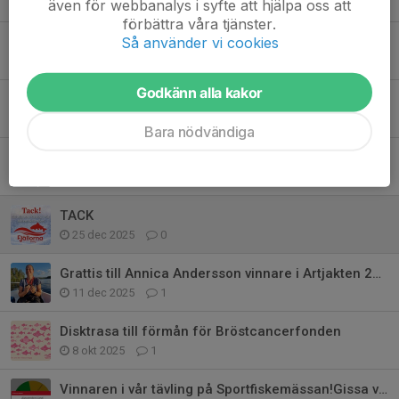
även för webbanalys i syfte att hjälpa oss att
17 feb, 23:03
0
förbättra våra tjänster.
Så använder vi cookies
Webbshop
23 jan, 17:39
0
Godkänn alla kakor
Medlemskap 2026
12 jan, 15:53
0
Bara nödvändiga
Fiskarnas Rike - Martin Falklind
27 dec 2025
0
TACK
25 dec 2025
0
Grattis till Annica Andersson vinnare i Artjakten 2025.
11 dec 2025
1
Disktrasa till förmån för Bröstcancerfonden
8 okt 2025
1
Vinnaren i vår tävling på Sportfiskemässan!Gissa vikten på