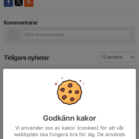
Kommentarer
Tidigare nyheter
Tjejfiskets dag i Matfors
12 apr, 22:23
0
Grattis
16 mar, 16:48
1
Sportfiskemässan
Godkänn kakor
4 mar, 14:00
0
Vi använder oss av kakor (cookies) för att vår
Flugfisketävlingar
webbplats ska fungera bra för dig. De används