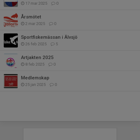
17 mar 2025
0
Årsmötet
2 mar 2025
0
Sportfiskemässan i Älvsjö
26 feb 2025
5
Artjakten 2025
8 feb 2025
0
Medlemskap
25 jan 2025
0