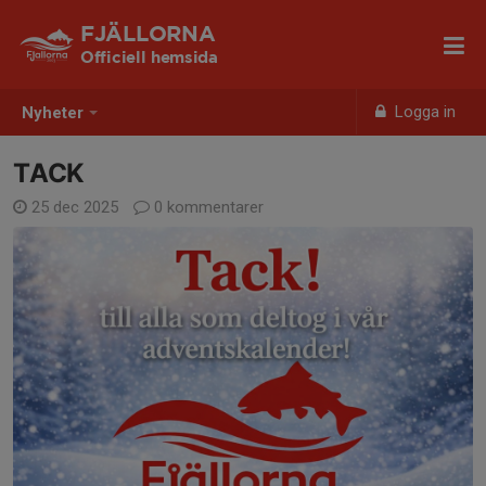
FJÄLLORNA
Officiell hemsida
Logga in
Nyheter
TACK
25 dec 2025
0 kommentarer