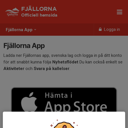
FJÄLLORNA
Officiell hemsida
Logga in
Fjällorna App
Fjällorna App
Ladda ner Fjällornas app, svenska lag och logga in på ditt konto
för att snabbt kunna följa
Nyhetsflödet
Du kan också enkelt se
Aktiviteter
och
Svara på kallelser
.