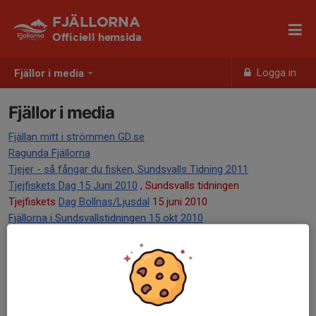
FJÄLLORNA
Officiell hemsida
Logga in
Fjällor i media
Fjällor i media
Fjällan mitt i strömmen GD.se
Ragunda Fjällorna
Tjejer - så fångar du fisken, Sundsvalls Tidning 2011
Tjejfiskets Dag 15 Juni 2010
, Sundsvalls tidningen
Tjejfiskets
Dag Bollnas/Ljusdal
15 juni 2010
Fjällorna i Sundsvallstidningen 15 okt 2010
Norrländska Socialdemokraten
Fjällorna i Sundsvallstidningen
Norrländska Socialdemokraten
Siv Jansson - Fiskejournalen
Mamma och Flugfiskare, Aftonbladet