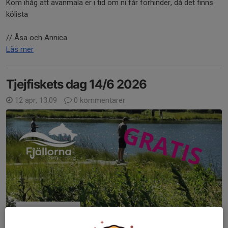
Kom ihåg att avanmäla er i tid om ni får förhinder, då det finns
kölista
// Åsa och Annica
Läs mer
Tjejfiskets dag 14/6 2026
12 apr, 13:09
0 kommentarer