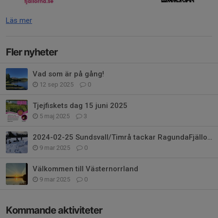
Läs mer
Fler nyheter
Vad som är på gång!
12 sep 2025
0
Tjejfiskets dag 15 juni 2025
5 maj 2025
3
2024-02-25 Sundsvall/Timrå tackar RagundaFjällorna för en fin dag!
9 mar 2025
0
Välkommen till Västernorrland
9 mar 2025
0
Kommande aktiviteter