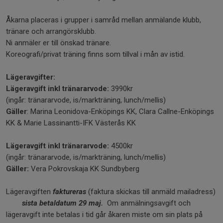
Åkarna placeras i grupper i samråd mellan anmälande klubb,
tränare och arrangörsklubb.
Ni anmäler er till önskad tränare.
Koreografi/privat träning finns som tillval i mån av istid.
Lägeravgifter:
Lägeravgift inkl tränararvode:
3990kr
(ingår: tränararvode, is/markträning, lunch/mellis)
Gäller
: Marina Leonidova-Enköpings KK, Clara Callne-Enköpings
KK & Marie Lassinantti-IFK Västerås KK
Lägeravgift inkl tränararvode:
4500kr
(ingår: tränararvode, is/markträning, lunch/mellis)
Gäller:
Vera Pokrovskaja KK Sundbyberg
Lägeravgiften
faktureras
(faktura skickas till anmäld mailadress)
sista
betaldatum 29 maj.
Om anmälningsavgift och
lägeravgift inte betalas i tid går åkaren miste om sin plats på