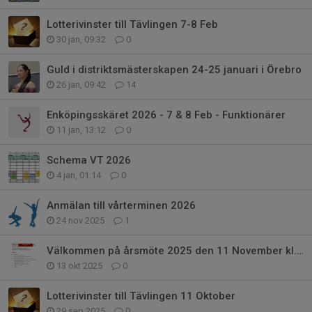
Lotterivinster till Tävlingen 7-8 Feb
30 jan, 09:32
0
Guld i distriktsmästerskapen 24-25 januari i Örebro
26 jan, 09:42
14
Enköpingsskäret 2026 - 7 & 8 Feb - Funktionärer
11 jan, 13:12
0
Schema VT 2026
4 jan, 01:14
0
Anmälan till vårterminen 2026
24 nov 2025
1
Välkommen på årsmöte 2025 den 11 November kl.19.00
13 okt 2025
0
Lotterivinster till Tävlingen 11 Oktober
29 sep 2025
0