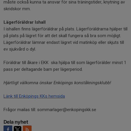
måste också kunna ta ansvar för sina träningstider, knytning av
skridskor mm.
Lägerföräldrar Ishall
I ishallen finns lägerföräldrar på plats. Lägerföräldrarna hjälper till
på plats på lägret för att det skall fungera så bra som möjligt.
Lägerföräldrar lämnar endast lägret vid matinköp eller skjuts till
ev sjukvård o dyl.
Föräldrar till åkare i EKK ska hjälpa till som lägerförälder minst 1
pass per deltagande barn per lägerperiod.
Hjärtligt välkomna önskar Enköpings konståkningsklubb!
Länk till Enköpings KKs hemsida
Frågor mailas till: sommarlager@enkopingskk.se
Dela nyhet