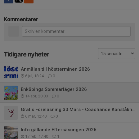
Kommentarer
Tidigare nyheter
Anmälan till höstterminen 2026
6 jul, 18:24
0
Enköpings Sommarläger 2026
14 apr, 20:00
0
Gratis Föreläsning 30 Mars - Coachande Konståkningsförälder
6 mar, 12:40
0
Info gällande Eftersäsongen 2026
17 feb, 17:40
1