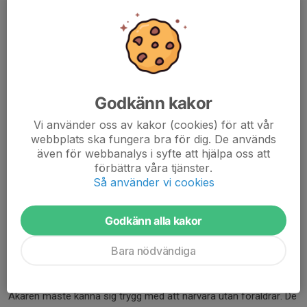
Lägeravgiften återbetalas endast vid skada eller sjukdom mot
uppvisande av läkarintyg. Skada/sjukdom ska ha uppstått innan
varje periodsstart och intyget ska vara lägerkommitten tillhanda
två dagar innan period start.
Om lägret avbryts pga. sjukdom/skada eller annat efter
lägerstart kommer ingen avgift att återbetalas.
Godkänn kakor
Vid inställt läger eller om plats ej kan erbjudas återbetalas hel
Vi använder oss av kakor (cookies) för att vår
webbplats ska fungera bra för dig. De används
lägeravgift samt anmälningsavgift.
även för webbanalys i syfte att hjälpa oss att
Vi uppmanar åkarna att se över hemförsäkringens regler!
förbättra våra tjänster.
Så använder vi cookies
Ansvar
Lägret arrangeras av Enköpings konståkningsklubb. Enköpings
konståkningsklubb tar inget ansvar för skada eller förlust av
Godkänn alla kakor
egendom som drabbar deltagarna under lägret. Varje deltagare
ansvarar själv för att ha fullgott försäkringsskydd
.
Bara nödvändiga
Övrigt
Åkaren måste känna sig trygg med att närvara utan föräldrar. De