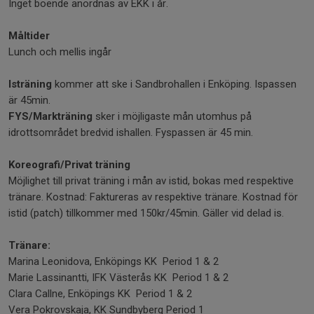
Inget boende anordnas av EKK i år.
Måltider
Lunch och mellis ingår
Isträning
kommer att ske i Sandbrohallen i Enköping. Ispassen
är 45min.
FYS/Markträning
sker i möjligaste mån utomhus på
idrottsområdet bredvid ishallen. Fyspassen är 45 min.
Koreografi/Privat träning
Möjlighet till privat träning i mån av istid, bokas med respektive
tränare. Kostnad: Faktureras av respektive tränare. Kostnad för
istid (patch) tillkommer med 150kr/45min. Gäller vid delad is.
Tränare:
Marina Leonidova, Enköpings KK Period 1 & 2
Marie Lassinantti, IFK Västerås KK Period 1 & 2
Clara Callne, Enköpings KK Period 1 & 2
Vera Pokrovskaja, KK Sundbyberg Period 1