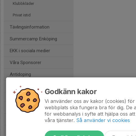
Klubbkläder
Privat istid
Tävlingsinformation
Summercamp Enköping
EKK i sociala medier
Våra Sponsorer
Antidoping
Uthyrning av skridskor
Godkänn kakor
Vi använder oss av kakor (cookies) för 
webbplats ska fungera bra för dig. De
Bli medlem
för webbanalys i syfte att hjälpa oss att
Skridskoskolan
våra tjänster.
Så använder vi cookies