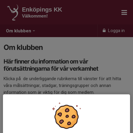
Enköpings KK
Välkommen!
Logga in
Om klubben
Om klubben
Här finner du information om vår
förutsättningarna för vår verkamhet
Klicka på de underliggande rubrikerna till vänster för att hitta
våra målsättningar, stadgar, träningsgrupper och annan
information som är viktig för dig som medlem.