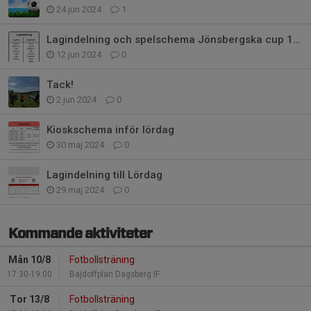
24 jun 2024
1
Lagindelning och spelschema Jönsbergska cup 15/6
12 jun 2024
0
Tack!
2 jun 2024
0
Kioskschema inför lördag
30 maj 2024
0
Lagindelning till Lördag
29 maj 2024
0
Kommande aktiviteter
Mån 10/8
Fotbollsträning
17:30-19:00
Bajdoffplan Dagsberg IF
Tor 13/8
Fotbollsträning