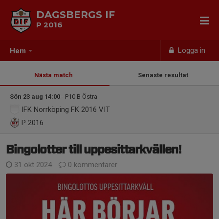
DAGSBERGS IF
P 2016
Logga in
Hem
Nästa match
Senaste resultat
Sön 23 aug 14:00
- P10 B Östra
IFK Norrköping FK 2016 VIT
P 2016
Bingolotter till uppesittarkvällen!
31 okt 2024
0 kommentarer