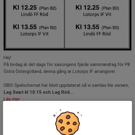
Hej!
På lördag är det dags för säsongens fjärde sammandrag för P8
Östra Östergötland, denna gång är Lotorps IF arrangörer.
OBS! Spelschemat har blivit uppdaterat så vi samlas lite senare,
Lag Svart kl 10.15 och Lag Röd...
Läs mer
Tillsammans mot cancer-armband!
26 aug 2024
0 kommentarer