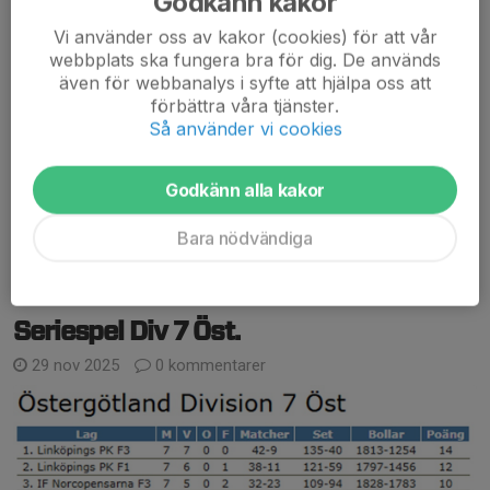
Godkänn kakor
Laguppställningen var, Claes Ö, Ellen A, Henrik N och Fredrik H.
Vi använder oss av kakor (cookies) för att vår
Då det var svårt att få till en tid som passade, så blev det
webbplats ska fungera bra för dig. De används
Västers som kom till oss som hemmalag....
även för webbanalys i syfte att hjälpa oss att
Läs mer
förbättra våra tjänster.
Så använder vi cookies
Div 7 B
Godkänn alla kakor
22 dec 2025
0 kommentarer
Nu är spelschemat klart för våren 2026.
Bara nödvändiga
Läs mer
Seriespel Div 7 Öst.
29 nov 2025
0 kommentarer