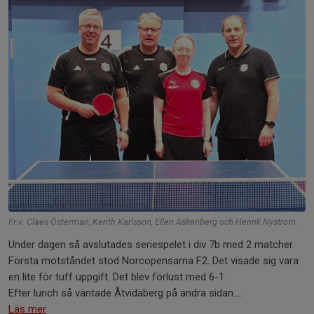
Fr.v. Claes Österman, Kenth Karlsson, Ellen Askenberg och Henrik Nyström.
Under dagen så avslutades seriespelet i div 7b med 2 matcher.
Första motståndet stod Norcopensarna F2. Det visade sig vara
en lite för tuff uppgift. Det blev förlust med 6-1.
Efter lunch så väntade Åtvidaberg på andra sidan....
Läs mer