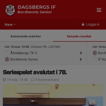
DAGSBERGS IF
Bordtennis Senior
Logga in
Hem
Kommande matcher
Senaste resultat
Lör 14 mar 13:00
- Division 7B - LS27601
Lör 14 m
Åtvidabergs TK C
4
Bord
Bordtennis Senior
6
IF N
Seriespelet avslutat i 7B.
14 mar, 19:40
0 kommentarer