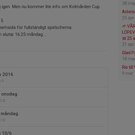
28 maj
g igen. Men nu kommer lite info om Kolmården Cup.
Arbets
25 apr
15.
🌱 VÅ
 hemsida för fullständigt spelschema.
LÖPEV
 slutar 16:25 måndag....
📅 25 a
21 apr
Glad P
18 ma
Ris till
9 mar
p 2016
0
 onsdag.
0
h måndag.
0
g 10/6