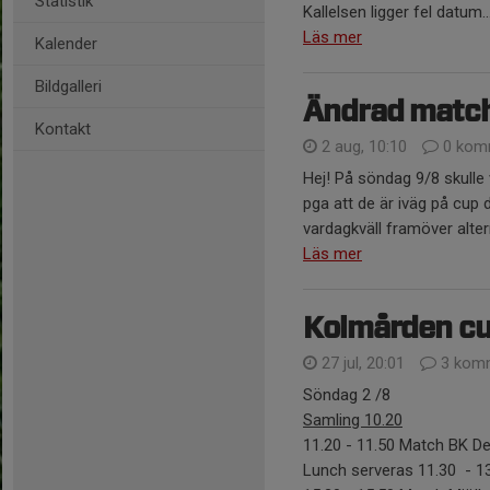
Statistik
Kallelsen ligger fel datum..
Läs mer
Kalender
Bildgalleri
Ändrad matc
Kontakt
2 aug, 10:10
0 kom
Hej! På söndag 9/8 skulle 
pga att de är iväg på cup
vardagkväll framöver alter
Läs mer
Kolmården c
27 jul, 20:01
3 komm
Söndag 2 /8
Samling 10.20
11.20 - 11.50 Match B
Lunch serveras 11.30 - 1