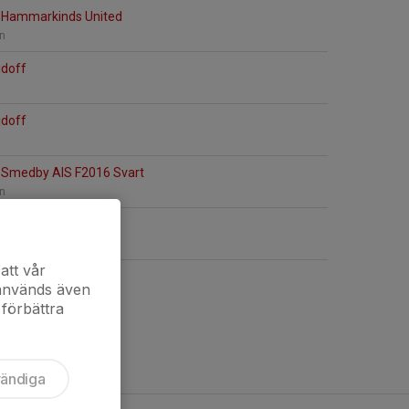
 Hammarkinds United
en
jdoff
jdoff
 Smedby AIS F2016 Svart
en
Malmslätts AIK
llen
att vår
 används även
 förbättra
vändiga