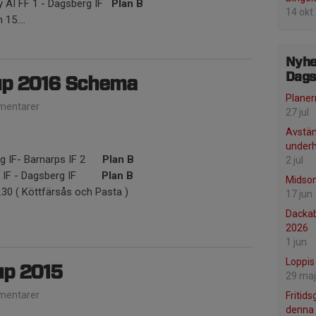
by AI FF 1 - Dagsberg IF
Plan B
14 okt
15....
Nyhe
Dags
up 2016 Schema
Planer
entarer
27 jul
Avstän
underh
erg IF- Barnarps IF 2
Plan B
2 jul
kla IF - Dagsberg IF
Plan B
Midsom
.30 ( Köttfärsås och Pasta )
17 jun
Dacka
2026
1 jun
Loppis
up 2015
29 maj
entarer
Fritid
denna 