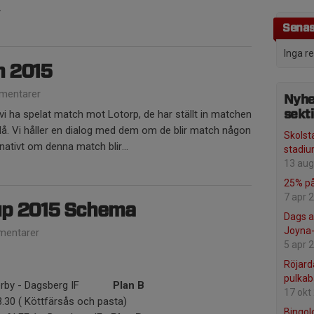
.
Senas
Inga r
h 2015
mentarer
Nyhe
vi ha spelat match mot Lotorp, de har ställt in matchen
sekt
 då. Vi håller en dialog med dem om de blir match någon
Skolst
nativt om denna match blir...
stadi
13 aug
25% på
7 apr 
up 2015 Schema
Dags a
Joyna-
entarer
5 apr 
Röjard
pulkab
K Derby - Dagsberg IF
Plan B
17 okt
3.30 ( Köttfärsås och pasta)
Bingol