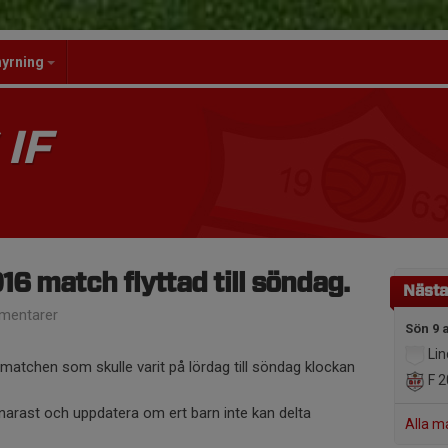
hyrning
IF
6 match flyttad till söndag.
Nästa
mentarer
Sön 9 
Lin
 matchen som skulle varit på lördag till söndag klockan
F 2
snarast och uppdatera om ert barn inte kan delta
Alla m