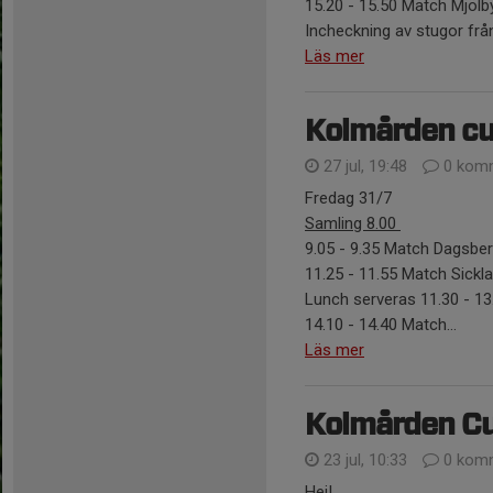
15.20 - 15.50 Match Mjöl
Incheckning av stugor från 
Läs mer
Kolmården c
27 jul, 19:48
0 komm
Fredag 31/7
Samling 8.00
9.05 - 9.35 Match Dagsb
11.25 - 11.55 Match Sic
Lunch serveras 11.30 - 13
14.10 - 14.40 Match...
Läs mer
Kolmården C
23 jul, 10:33
0 komm
Hej!