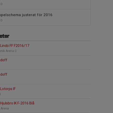
0
spelschema justerat för 2016
0
eter
Lindö FF F2016/17
knik Arena C
jdoff
jdoff
Lotorps IF
B
Hjulsbro IK F-2016 Blå
 Arena