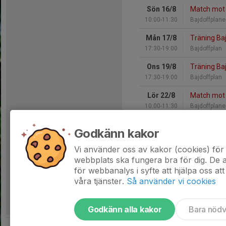
Sön 16/8
Match mot
10:00-11:30
Bajdoffplan
Mån 17/8
Träning Ba
17:30-19:00
Bajdoffplan
Ons 19/8
Träning Ba
17:30-19:00
Bajdoffplan
Lör 22/8
Match mot
10:00-11:30
Bajdoffplan
Sön 23/8
Match mot 
Godkänn kakor
10:00-11:30
Dagsbergsva
Vi använder oss av kakor (cookies) för 
Hela kalendern
webbplats ska fungera bra för dig. De
för webbanalys i syfte att hjälpa oss att
våra tjänster.
Så använder vi cookies
Godkänn alla kakor
Bara nöd