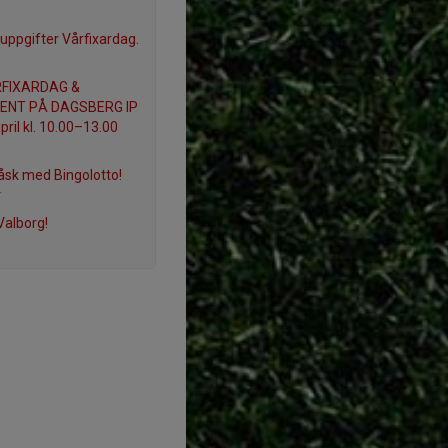
uppgifter Vårfixardag.
RFIXARDAG &
ENT PÅ DAGSBERG IP
pril kl. 10.00–13.00
åsk med Bingolotto!
r
 Valborg!