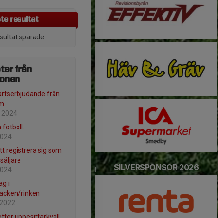
te resultat
esultat sparade
ter från
ionen
artserbjudande från
um
 2024
 fotboll.
2024
tt registrera sig som
säljare
SILVERSPONSOR 2026
2024
ag i
acken/rinken
 2022
otter uppesittarkväll