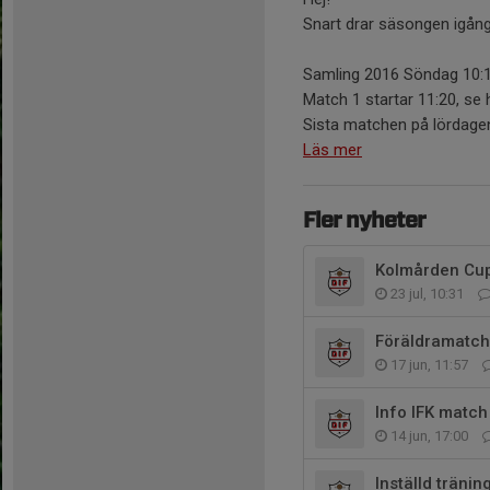
Snart drar säsongen igån
Samling 2016 Söndag 10:
Match 1 startar 11:20, se
Sista matchen på lördagen
Läs mer
Fler nyheter
Kolmården Cu
23 jul, 10:31
Föräldramatch
17 jun, 11:57
Info IFK matc
14 jun, 17:00
Inställd tränin