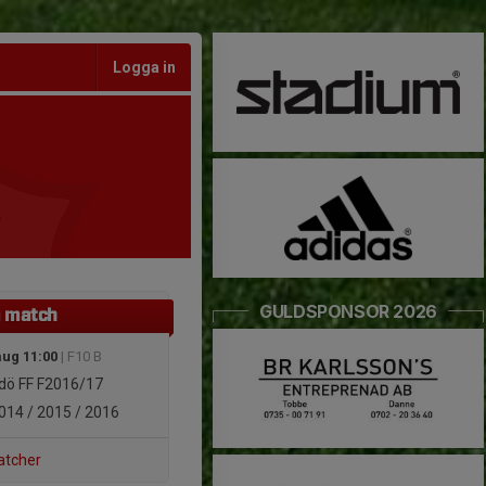
Logga in
GULDSPONSOR 2026
 match
aug 11:00
| F10 B
dö FF F2016/17
014 / 2015 / 2016
atcher