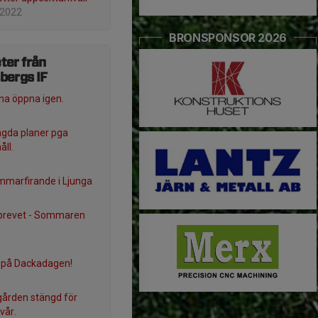
 2022
BRONSPONSOR 2026
ter från
bergs IF
na öppna igen.
gda planer pga
åll.
marfirande i Ljunga
brevet - Sommaren
 på Dackadagen!
sgården stängd för
vår.