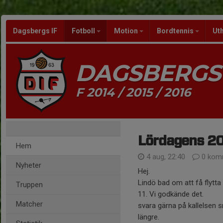
Dagsbergs IF
Fotboll
Motion
Bordtennis
Ut
DAGSBERGS 
F 2014 / 2015 / 2016
Lördagens 201
Hem
4 aug, 22:40
0 kom
Nyheter
Hej.
Lindö bad om att få flytta
Truppen
11. Vi godkände det.
Matcher
svara gärna på kallelsen 
längre.