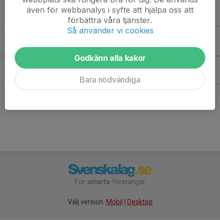
även för webbanalys i syfte att hjälpa oss att
Hyra betalas i förskott
, senast vid resning av tält.
förbättra våra tjänster.
Så använder vi cookies
Kommande aktiviteter
Godkänn alla kakor
Mån 24/8
Styrelsemöte
17:00-21:00
Tåby
Bara nödvändiga
Hela kalendern
För
smarta
föreningar
Välj version:
Mobil
|
Desktop