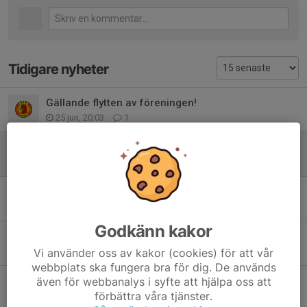
Tidigare nyheter
Gällande flytten av föreningen!
25 jun, 20:03
1
Fortsätta HT 2026
8 maj, 09:36
0
För nästa säsong!
25 apr, 11:25
0
Godkänn kakor
Anmälan till Sommarträning 2026!
20 apr, 17:56
0
Vi använder oss av kakor (cookies) för att vår
webbplats ska fungera bra för dig. De används
Information gällande träningshall med mera
även för webbanalys i syfte att hjälpa oss att
förbättra våra tjänster.
16 apr, 15:36
0