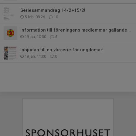
Seriesammandrag 14/2+15/2!
5 feb, 08:26
10
Information till föreningens medlemmar gällande vår tävling!
19 jan, 10:30
4
Inbjudan till en vårserie för ungdomar!
18 jan, 11:00
0