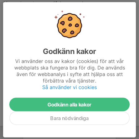
Ni som är nya i gruppen får komma och...
Läs mer
Inför start HT 26
30 jun, 18:40
0 kommentarer
Godkänn kakor
Hej!
Kring vecka 35, 24/8 startar höstterminen upp i nya lokaler.
Vi använder oss av kakor (cookies) för att vår
Ni som tränat hos oss tidigare vet att vi tränat i Landskrona
webbplats ska fungera bra för dig. De används
Idrottshall, men nu under sommaren, mer bestämt 14/8 ska vår
även för webbanalys i syfte att hjälpa oss att
nya hall besiktigas på Puls...
förbättra våra tjänster.
Läs mer
Så använder vi cookies
Godkänn alla kakor
Bara nödvändiga