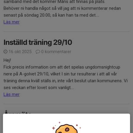
samband med det kommer Måns att finnas på plats.
Behöver ni handla något så vill jag att ni kommenterar nedan
senast på söndag 20.00, så kan han ta med det....
Läs mer
Inställd träning 29/10
16 okt 2025
0 kommentarer
Hej!
Fick precis information om att det spelas ungdomsnightcup
nere på A-golvet 29/10, vilket I sin tur resulterar i att all vår
träning denna kväll ställs in, inte vårt beslut utan kommunens. Vi
ses veckan efter lovet som vanligt....
Läs mer
Årsmöte
2 sep 2025
0 kommentarer