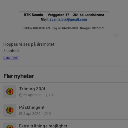
Hoppas vi ses på årsmötet!
/ Isabelle
Läs mer
Fler nyheter
Träning 30/4
29 apr 2025
0
Påskhelgen!
5 apr 2025
0
Extra tränings möjlighet