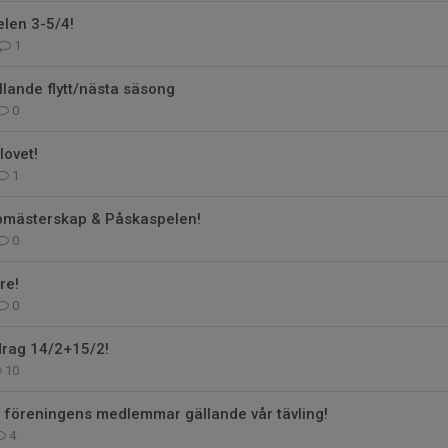
len 3-5/4!
1
llande flytt/nästa säsong
0
lovet!
1
bbmästerskap & Påskaspelen!
0
re!
0
rag 14/2+15/2!
10
ll föreningens medlemmar gällande vår tävling!
4