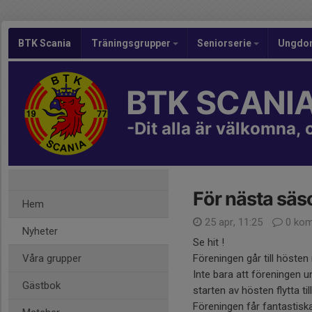
BTK Scania
Träningsgrupper
Seniorserie
Ungdo
BTK SCANI
-Dit alla är välkomna, 
För nästa säs
Hem
25 apr, 11:25
0 kom
Nyheter
Se hit !
Våra grupper
Föreningen går till höste
Inte bara att föreningen u
Gästbok
starten av hösten flytta til
Föreningen får fantastisk