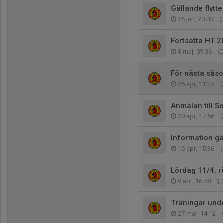
Gällande flytt
25 jun, 20:03
Fortsätta HT 
8 maj, 09:36
För nästa säso
25 apr, 11:25
Anmälan till 
20 apr, 17:56
Information gä
16 apr, 15:36
Lördag 11/4, r
9 apr, 16:58
Träningar unde
27 mar, 14:12