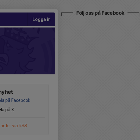
Följ oss på Facebook
Logga in
nyhet
la på Facebook
la på X
heter via RSS