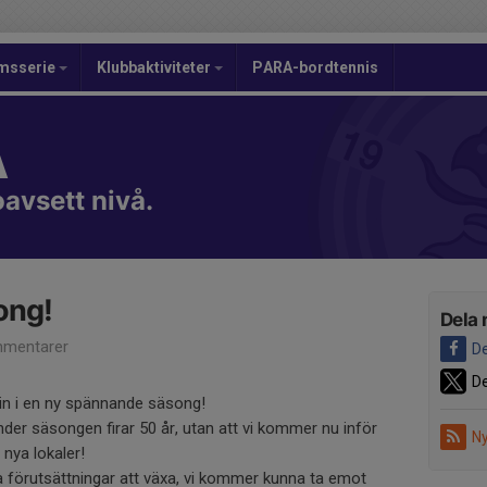
msserie
Klubbaktiviteter
PARA-bordtennis
A
oavsett nivå.
ong!
Dela 
mentarer
De
De
n in i en ny spännande säsong!
nder säsongen firar 50 år, utan att vi kommer nu inför
Ny
l nya lokaler!
a förutsättningar att växa, vi kommer kunna ta emot