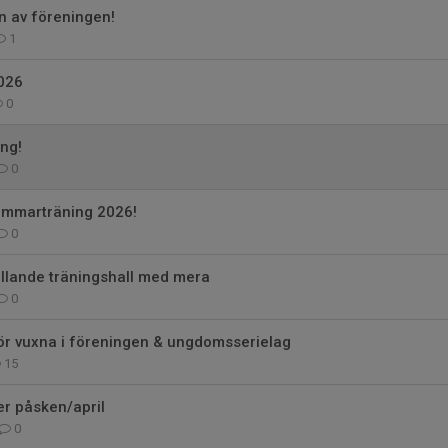
en av föreningen!
1
2026
0
ng!
0
Sommarträning 2026!
0
llande träningshall med mera
0
ör vuxna i föreningen & ungdomsserielag
15
r påsken/april
0