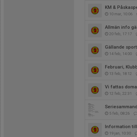
KM & Påskaspe
10 mar, 10:06
Allmän info gä
20 feb, 17:17
Gällande sport
14 feb, 14:00
Februari, Klu
13 feb, 18:12
Vi fattas doma
12 feb, 22:31
Seriesammand
5 feb, 08:26
Information ti
19 jan, 10:30