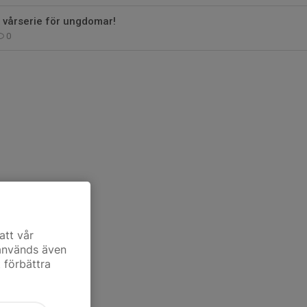
en vårserie för ungdomar!
0
att vår
 används även
t förbättra