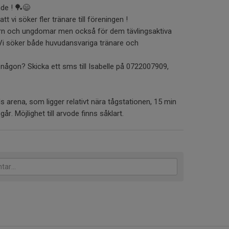
de ! 🏓😄
t vi söker fler tränare till föreningen !
barn och ungdomar men också för dem tävlingsaktiva
i söker både huvudansvariga tränare och
t någon? Skicka ett sms till Isabelle på 0722007909,
uls arena, som ligger relativt nära tågstationen, 15 min
r. Möjlighet till arvode finns såklart.