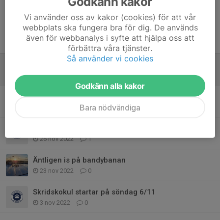
Godkänn kakor
Vi använder oss av kakor (cookies) för att vår
webbplats ska fungera bra för dig. De används
även för webbanalys i syfte att hjälpa oss att
Tidigare nyheter
förbättra våra tjänster.
Så använder vi cookies
Avslutning av skridskokul
24 feb 2023
0
Godkänn alla kakor
Nu kör vi igång skridskokul igen
Bara nödvändiga
5 jan 2023
0
I morgon kör vi igång!
26 nov 2022
1
Äntligen is på bandybanan
23 nov 2022
0
Skridskokul startar på söndag 6/11
3 nov 2022
0