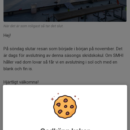
När det är som roligast så tar det slut.
Hej!
På söndag slutar resan som började i början på november. Det
är dags för avslutning av denna säsongs skridskokul. Om SMHI
håller vad dom lovar så får vi en avslutning i sol och med en
blank och fin is.
Hjärtligt välkomna!
Dela nyhet
Kommentarer