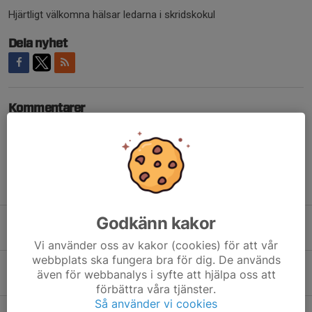
Hjärtligt välkomna hälsar ledarna i skridskokul
Dela nyhet
Kommentarer
Tidigare nyheter
Godkänn kakor
Avslutning av skridskokul
24 feb 2023
0
Vi använder oss av kakor (cookies) för att vår
webbplats ska fungera bra för dig. De används
Nu kör vi igång skridskokul igen
även för webbanalys i syfte att hjälpa oss att
5 jan 2023
0
förbättra våra tjänster.
Så använder vi cookies
I morgon kör vi igång!