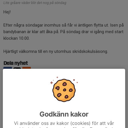
Lite gråare väder blir det nog på söndag
Hej!
Efter några söndagar inomhus så får vi äntligen flytta ut. Isen på
bandybanan är klar att åka på. På söndag drar vi igång med start
klockan 10.00.
Hjärtligt välkomna till en ny utomhus skridskokulsäsong.
Dela nyhet
Kommentarer
Godkänn kakor
Tidigare nyheter
Vi använder oss av kakor (cookies) för att vår