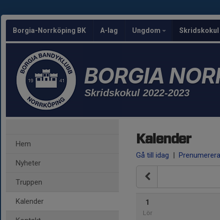
Borgia-Norrköping BK
A-lag
Ungdom
Skridskoku
BORGIA NOR
Skridskokul 2022-2023
Kalender
Hem
Gå till idag
|
Prenumerer
Nyheter
Truppen
Kalender
1
Lör