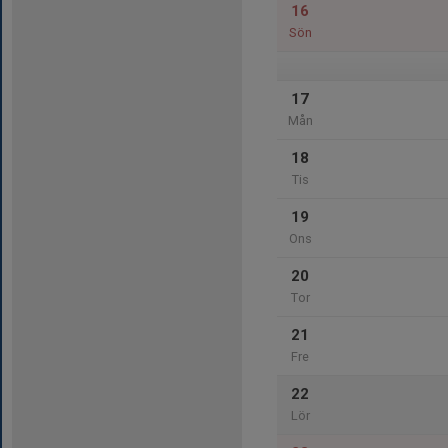
16
Sön
17
Mån
18
Tis
19
Ons
20
Tor
21
Fre
22
Lör