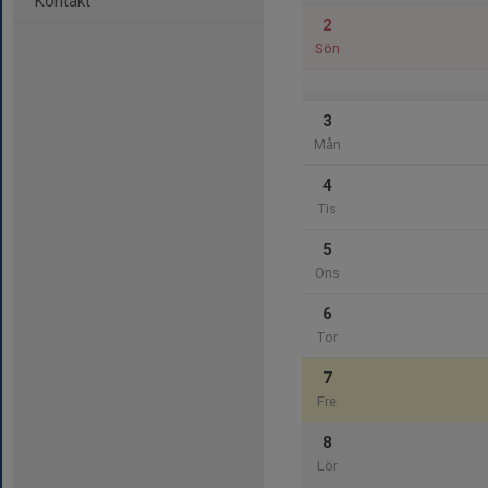
Kontakt
2
Sön
3
Mån
4
Tis
5
Ons
6
Tor
7
Fre
8
Lör