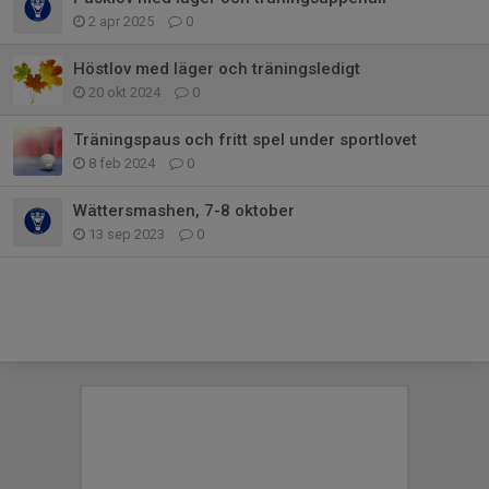
2 apr 2025
0
Höstlov med läger och träningsledigt
20 okt 2024
0
Träningspaus och fritt spel under sportlovet
8 feb 2024
0
Wättersmashen, 7-8 oktober
13 sep 2023
0