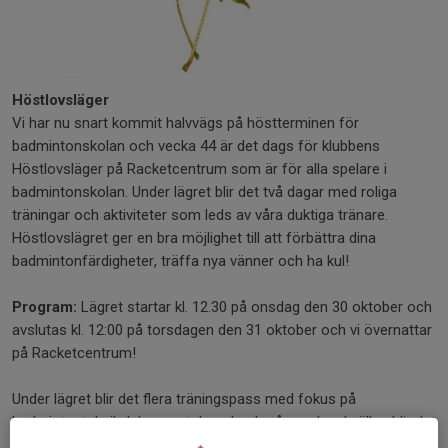
Höstlovsläger
Vi har nu snart kommit halvvägs på höstterminen för
badmintonskolan och vecka 44 är det dags för klubbens
Höstlovsläger på Racketcentrum som är för alla spelare i
badmintonskolan. Under lägret blir det två dagar med roliga
träningar och aktiviteter som leds av våra duktiga tränare.
Höstlovslägret ger en bra möjlighet till att förbättra dina
badmintonfärdigheter, träffa nya vänner och ha kul!
Program:
Lägret startar kl. 12.30 på onsdag den 30 oktober och
avslutas kl. 12:00 på torsdagen den 31 oktober och vi övernattar
på Racketcentrum!
Under lägret blir det flera träningspass med fokus på
badmintonteknik, lekar, matchspel och på onsdagskvällen blir det
roliga kvällsaktiviteter.