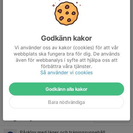
Kostnaden
för lägret är 400 kr och då ingår middag, frukost och
mellanmål och så klart flera träningspass och andra aktiviteter.
Anmälan:
till lägret gör du på Wätterstads hemsida på svenska
Godkänn kakor
lag, senast den 28 oktober vi
anmälningsformuläret
Vi använder oss av kakor (cookies) för att vår
webbplats ska fungera bra för dig. De används
Träningsuppehåll under höstlovet
även för webbanalys i syfte att hjälpa oss att
Under höstlovet tar träningarna för badmintonskolan grupper
förbättra våra tjänster.
paus från söndag 27/10 till lördag 2/11. Träningarna startar upp
Så använder vi cookies
som vanligt igen från söndagen den 3 november.
Dela nyhet
Godkänn alla kakor
Bara nödvändiga
Tidigare nyheter
Påsklov med läger och träningsuppehåll