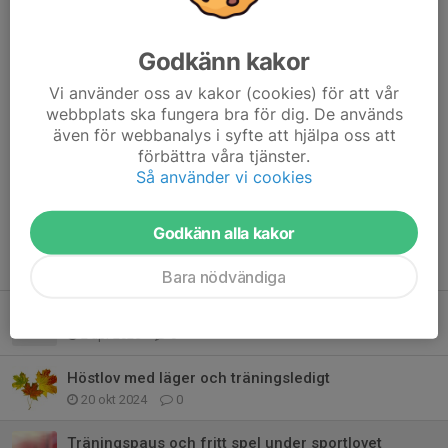
så länge du vill.
Tisdag 13 februari kl. 17.00 – 19.00
Godkänn kakor
Torsdag 15 februari kl. 17.00 – 19.00
Vi använder oss av kakor (cookies) för att vår
Anmäl er gärna på de aktiviteter som finns i kalendern så vi
webbplats ska fungera bra för dig. De används
ungefär vet hur många som kommer.
även för webbanalys i syfte att hjälpa oss att
förbättra våra tjänster.
Dela nyhet
Så använder vi cookies
Godkänn alla kakor
Tidigare nyheter
Bara nödvändiga
Påsklov med läger och träningsuppehåll
2 apr 2025
0
Höstlov med läger och träningsledigt
20 okt 2024
0
Träningspaus och fritt spel under sportlovet