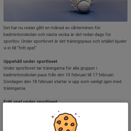
Det har nu redan gått en månad av vårterminen för
badmintonskolan och nästa vecka är det redan dags för
sportlov. Under sportlovet är det träningspaus och istället bjuder
vi in till "fritt spel"
Uppehåll under sportlovet
Under sportlovet tar träningarna för alla grupper i
badmintonskolan paus från den 10 februari till 17 februari.
Söndagen den 18 februari startar vi upp som vanligt igen med
träningarna.
Fritt spel under sportlovet
Vi bjuder in till två tillfällen med ”fritt spel” under sportlovet. Kom
och spela för kul eller kanske en match mot andra som är på
plats. Det går bra att ta med en kompis eller ett syskon som
kanske vill testa på badminton. Kom när det passar och stanna