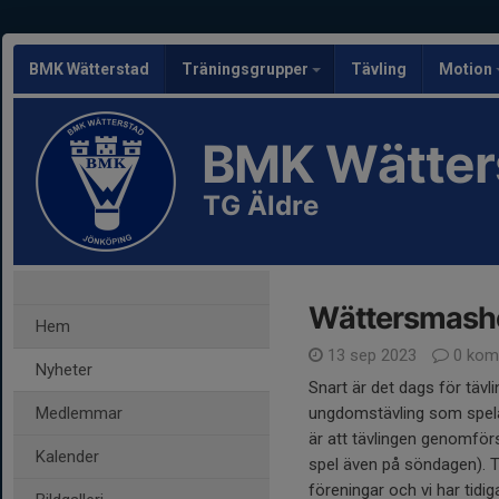
BMK Wätterstad
Träningsgrupper
Tävling
Motion
BMK Wätter
TG Äldre
Wättersmashe
Hem
13 sep 2023
0 kom
Nyheter
Snart är det dags för täv
Medlemmar
ungdomstävling som spela
är att tävlingen genomförs
Kalender
spel även på söndagen). Ti
föreningar och vi har tidig