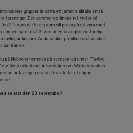
onskolas grupper är detta ett jättebra tillfälle att få
ra föreningar. Det kommer att finnas två nivåer på
s (nivå 1) som är för dig som vill prova på att vara med
rsta gången samt nivå 3 som är en tävlingsklass för dig
 tävlingar tidigare. Är du osäker på vilken nivå du skall
d din tränare.
r du på klubbens hemsida på svenska lag under “Tävling
” där finns också mer information om Wättersmashen.
rstad är tävlingen gratis då vi inte tar ut någon
pelare.
hen senast den 23 september!