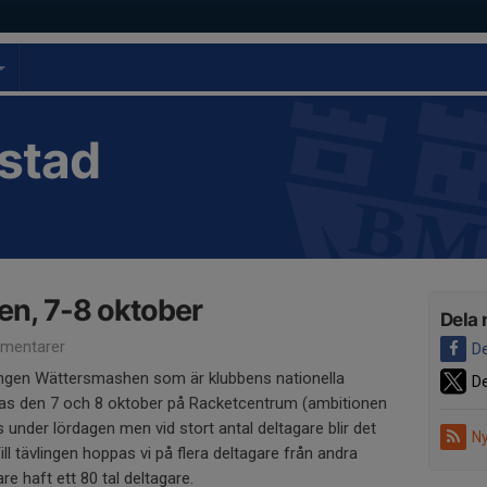
stad
n, 7-8 oktober
Dela 
mentarer
De
lingen Wättersmashen som är klubbens nationella
De
s den 7 och 8 oktober på Racketcentrum (ambitionen
 under lördagen men vid stort antal deltagare blir det
Ny
ll tävlingen hoppas vi på flera deltagare från andra
are haft ett 80 tal deltagare.