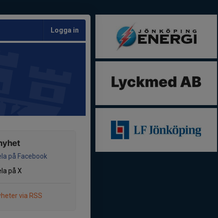
Logga in
nyhet
la på Facebook
la på X
heter via RSS