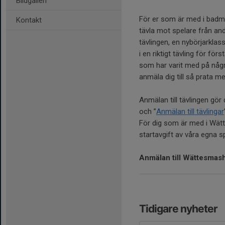
Bildgalleri
För er som är med i badmint
Kontakt
tävla mot spelare från and
tävlingen, en nybörjarklas
i en riktigt tävling för fö
som har varit med på några
anmäla dig till så prata me
Anmälan till tävlingen gö
och ”
Anmälan till tävlingar
För dig som är med i Wätte
startavgift av våra egna s
Anmälan till Wättesmas
Tidigare nyheter