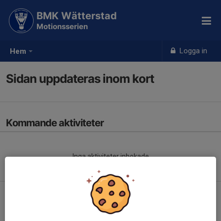
BMK Wätterstad
Motionsserien
Logga in
Hem
Sidan uppdateras inom kort
Kommande aktiviteter
Inga aktiviteter inbokade
Hela kalendern