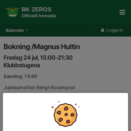
BK ZEROS
Officiell hemsida
Logga in
Kalender
Bokning /Magnus Hultin
Fredag 24 jul, 15:00-21:30
Klubbstugena
Samling: 15:00
Jubileumsfest Bengt Rosenqvist