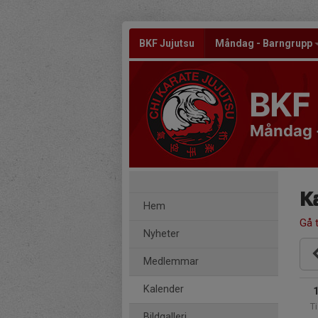
BKF Jujutsu
Måndag - Barngrupp
BKF 
Måndag 
K
Hem
Gå t
Nyheter
Medlemmar
Kalender
Ti
Bildgalleri