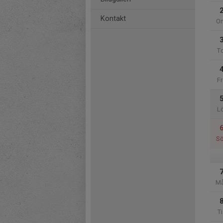
Kontakt
O
T
Fr
L
S
M
Ti