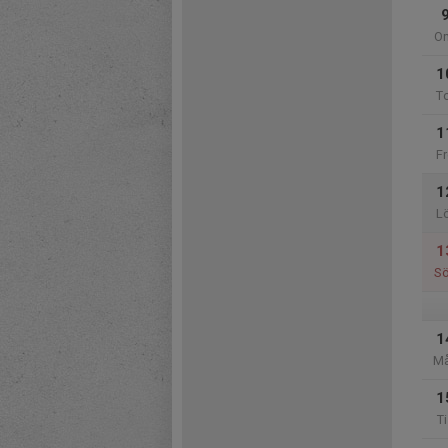
O
1
T
1
Fr
1
L
1
S
1
M
1
Ti