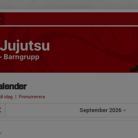
Jujutsu
- Barngrupp
alender
ill idag
|
Prenumerera
September 2026
1
s