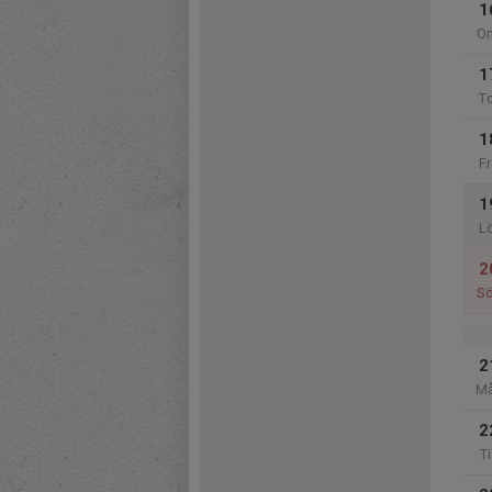
1
O
1
T
1
Fr
1
L
2
S
2
M
2
Ti