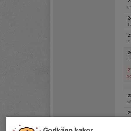
2
O
2
T
2
Fr
2
L
2
S
2
M
2
Ti
Godkänn kakor
3