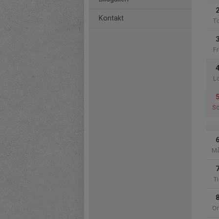
Kontakt
T
Fr
L
S
M
Ti
O