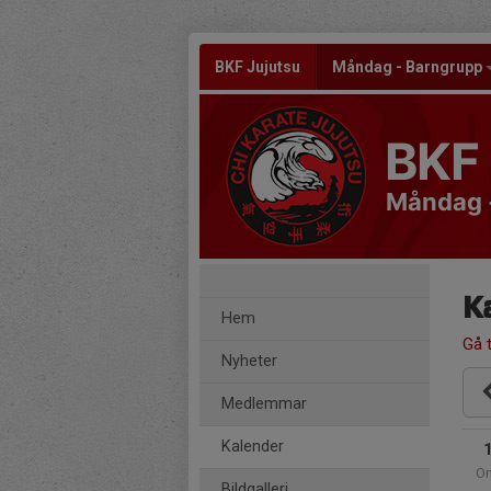
BKF Jujutsu
Måndag - Barngrupp
BKF 
Måndag 
K
Hem
Gå t
Nyheter
Medlemmar
Kalender
O
Bildgalleri