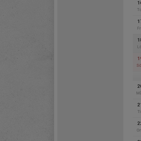
1
T
1
Fr
1
L
1
S
2
M
2
Ti
2
O