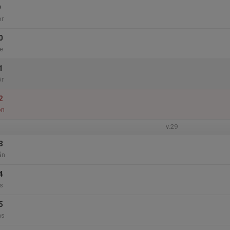
9
or
0
e
1
ör
2
ön
v.29
3
ån
4
s
5
ns