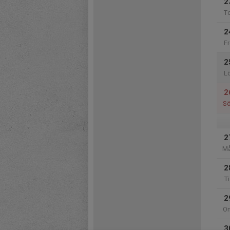
2
T
2
Fr
2
L
2
S
2
M
2
Ti
2
O
3