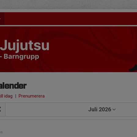
Jujutsu
- Barngrupp
alender
ill idag
|
Prenumerera
Juli 2026
1
ns