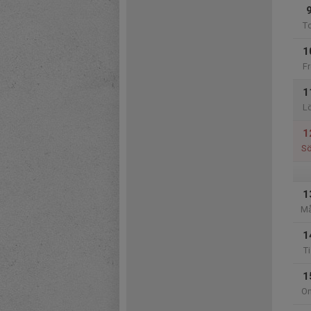
T
1
Fr
1
L
1
S
1
M
1
Ti
1
O