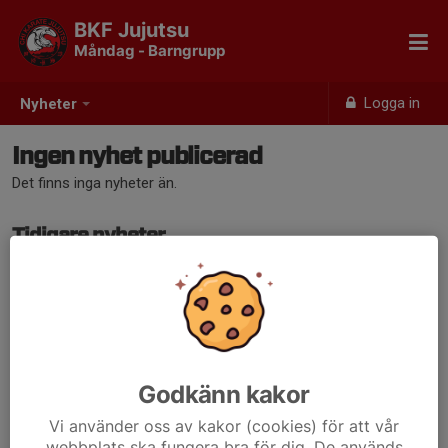
BKF Jujutsu
Måndag - Barngrupp
Logga in
Nyheter
Ingen nyhet publicerad
Det finns inga nyheter än.
Tidigare nyheter
Det finns inga tidigare nyheter
Godkänn kakor
Vi använder oss av kakor (cookies) för att vår
webbplats ska fungera bra för dig. De används