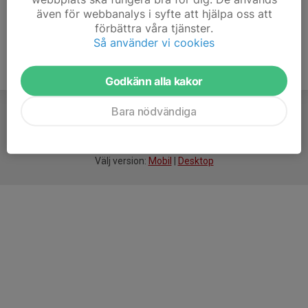
även för webbanalys i syfte att hjälpa oss att
förbättra våra tjänster.
Så använder vi cookies
Godkänn alla kakor
Bara nödvändiga
För
smarta
idrottsföreningar
Välj version:
Mobil
|
Desktop