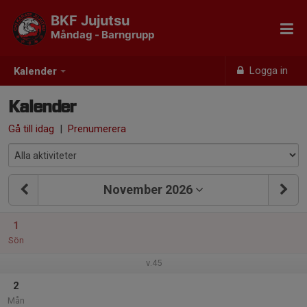
BKF Jujutsu
Måndag - Barngrupp
Logga in
Kalender
Kalender
Gå till idag
|
Prenumerera
November 2026
1
Sön
v.45
2
Mån