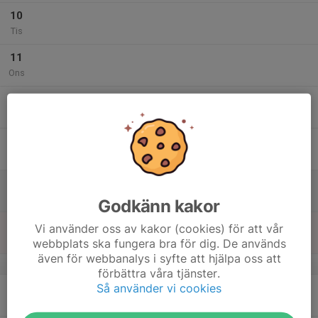
10
Tis
11
Ons
12
Tor
13
Fre
14
Lör
Godkänn kakor
15
Vi använder oss av kakor (cookies) för att vår
Sön
webbplats ska fungera bra för dig. De används
även för webbanalys i syfte att hjälpa oss att
v.47
förbättra våra tjänster.
Så använder vi cookies
16
Mån