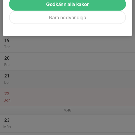
Godkänn alla kakor
17
Tis
Bara nödvändiga
18
Ons
19
Tor
20
Fre
21
Lör
22
Sön
v.48
23
Mån