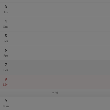
3
Tis
4
Ons
5
Tor
6
Fre
7
Lör
8
Sön
v.46
9
Mån