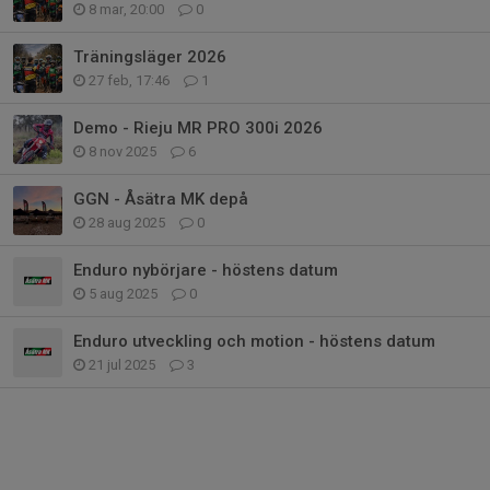
8 mar, 20:00
0
Träningsläger 2026
27 feb, 17:46
1
Demo - Rieju MR PRO 300i 2026
8 nov 2025
6
GGN - Åsätra MK depå
28 aug 2025
0
Enduro nybörjare - höstens datum
5 aug 2025
0
Enduro utveckling och motion - höstens datum
21 jul 2025
3