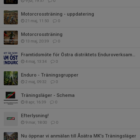
9 jul, 19:57
0
Motorcrossträning - uppdatering
21 maj, 11:50
0
Motorcrossträning
13 maj, 20:39
0
Framtidsmöte för Östra distriktets Enduroverksamhet
4 maj, 13:34
0
Enduro - Träningsgrupper
2 maj, 09:32
0
Träningsläger - Schema
8 apr, 16:39
0
Efterlysning!
9 mar, 18:00
0
Nu öppnar vi anmälan till Åsätra MK's Träningsläger