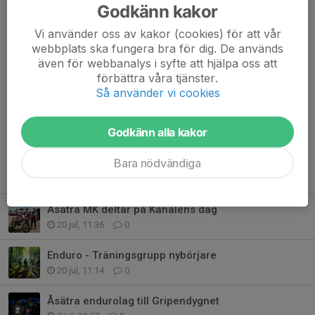
nuvarande och framtida medlemmar. Förnya ditt medlemskap
Godkänn kakor
redan idag och gör skillnad!
(vill du ha en faktura skickad istället
Vi använder oss av kakor (cookies) för att vår
skicka mail till info@asatramk.se)
webbplats ska fungera bra för dig. De används
även för webbanalys i syfte att hjälpa oss att
📅
Vi ses den 5 februari – din närvaro är viktig!"
förbättra våra tjänster.
Så använder vi cookies
Dela nyhet
Godkänn alla kakor
Bara nödvändiga
Tidigare nyheter
Åsätra MK deltar på Kanalens dag
20 jul, 11:36
0
Enduro - Träningsgrupp nybörjare
20 jul, 11:14
0
Åsätra endurolag till Gripendygnet