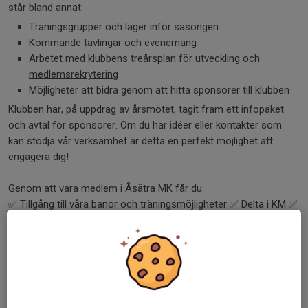
står bland annat:
Träningsgrupper och läger inför säsongen
Kommande tävlingar och evenemang
Arbetet med klubbens treårsplan för utveckling och
medlemsrekrytering
Möjligheter att bidra genom att hitta sponsorer till klubben
Klubben har, på uppdrag av årsmötet, tagit fram ett infopaket
och avtal för sponsorer. Om du har idéer eller kontakter som
kan stödja vår verksamhet är detta en perfekt möjlighet att
engagera dig!
Genom att vara medlem i Åsätra MK får du:
✅ Tillgång till våra banor och träningsmöjligheter ✅ Delta i KM ✅
Möjlighet att delta i organiserade träningspass och tävlingar ✅
Vara en del av ett engagerat och passionerat motorcommunity
✅ Påverka klubbens framtid och utvecklingt. ✅ GGN depå. Plus
mkt mer
Tillsammans skapar vi en stark och hållbar klubb för både