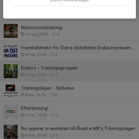
Motorcrossträning - uppdatering
21 maj, 11:50
0
Motorcrossträning
13 maj, 20:39
0
Framtidsmöte för Östra distriktets Enduroverksamhet
4 maj, 13:34
0
Enduro - Träningsgrupper
2 maj, 09:32
0
Träningsläger - Schema
8 apr, 16:39
0
Efterlysning!
9 mar, 18:00
0
Nu öppnar vi anmälan till Åsätra MK's Träningsläger
8 mar, 20:00
0