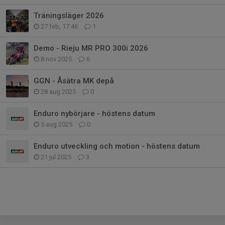
Träningsläger 2026
27 feb, 17:46
1
Demo - Rieju MR PRO 300i 2026
8 nov 2025
6
GGN - Åsätra MK depå
28 aug 2025
0
Enduro nybörjare - höstens datum
5 aug 2025
0
Enduro utveckling och motion - höstens datum
21 jul 2025
3