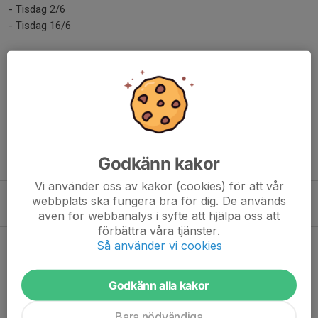
- Tisdag 2/6
- Tisdag 16/6
Tid: 17:45 - 19:45
Dela nyhet
Godkänn kakor
Tidigare nyheter
Vi använder oss av kakor (cookies) för att vår
Åsätra MK deltar på Kanalens dag
webbplats ska fungera bra för dig. De används
20 jul, 11:36
0
även för webbanalys i syfte att hjälpa oss att
förbättra våra tjänster.
Enduro - Träningsgrupp nybörjare
Så använder vi cookies
20 jul, 11:14
0
Godkänn alla kakor
Åsätra endurolag till Gripendygnet
9 jul, 19:57
0
Bara nödvändiga