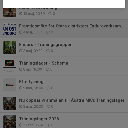
Motorcrossträning
13 maj, 20:39
0
Framtidsmöte för Östra distriktets Enduroverksamhet
4 maj, 13:34
0
Enduro - Träningsgrupper
2 maj, 09:32
0
Träningsläger - Schema
8 apr, 16:39
0
Efterlysning!
9 mar, 18:00
0
Nu öppnar vi anmälan till Åsätra MK's Träningsläger
8 mar, 20:00
0
Träningsläger 2026
27 feb, 17:46
1