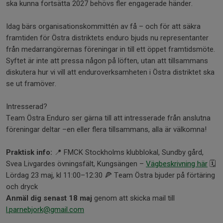
ska kunna fortsätta 2027 behövs fler engagerade händer.
Idag bärs organisationskommittén av få – och för att säkra
framtiden för Östra distriktets enduro bjuds nu representanter
från medarrangörernas föreningar in till ett öppet framtidsmöte.
Syftet är inte att pressa någon på löften, utan att tillsammans
diskutera hur vi vill att enduroverksamheten i Östra distriktet ska
se ut framöver.
Intresserad?
Team Östra Enduro ser gärna till att intresserade från anslutna
föreningar deltar –en eller flera tillsammans, alla är välkomna!
Praktisk info:
📍 FMCK Stockholms klubblokal, Sundby gård,
Svea Livgardes övningsfält, Kungsängen –
Vägbeskrivning här
🗓
Lördag 23 maj, kl 11:00–12:30 🍕 Team Östra bjuder på förtäring
och dryck
Anmäl dig senast 18 maj
genom att skicka mail till
l.parnebjork@gmail.com