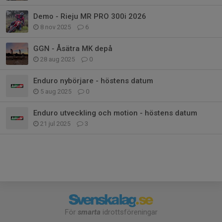
Demo - Rieju MR PRO 300i 2026
8 nov 2025
6
GGN - Åsätra MK depå
28 aug 2025
0
Enduro nybörjare - höstens datum
5 aug 2025
0
Enduro utveckling och motion - höstens datum
21 jul 2025
3
För
smarta
idrottsföreningar