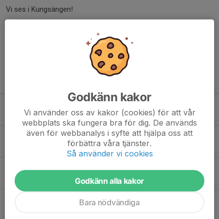
Vi ses i Kungsängen!
Dela nyhet
Tidigare nyheter
Godkänn kakor
Åsätra MK deltar på Kanalens dag
Vi använder oss av kakor (cookies) för att vår
20 jul, 11:36
0
webbplats ska fungera bra för dig. De används
även för webbanalys i syfte att hjälpa oss att
Enduro - Träningsgrupp nybörjare
förbättra våra tjänster.
20 jul, 11:14
0
Så använder vi cookies
Åsätra endurolag till Gripendygnet
9 jul, 19:57
0
Godkänn alla kakor
Motorcrossträning - uppdatering
Bara nödvändiga
21 maj, 11:50
0