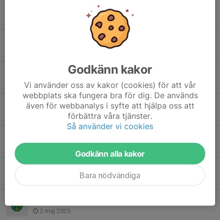
Träningen inställd 22/11
21 nov 2025
Tränarutbildning för föräldrar den 11 januari 2026
19 nov 2025
Godkänn kakor
Förändring i träningsgrupperna
19 nov 2025
Vi använder oss av kakor (cookies) för att vår
webbplats ska fungera bra för dig. De används
Tillfällig ingång till brottarlokalen
även för webbanalys i syfte att hjälpa oss att
förbättra våra tjänster.
19 aug 2025
Så använder vi cookies
Terminsstart hösten 2025
5 aug 2025
Godkänn alla kakor
Terminsavslutning
Bara nödvändiga
12 maj 2025
Träningen inställd 3 maj
2 maj 2025