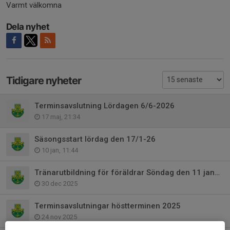
Varmt välkomna
Dela nyhet
Tidigare nyheter
Terminsavslutning Lördagen 6/6-2026
17 maj, 21:34
Säsongsstart lördag den 17/1-26
10 jan, 11:44
Tränarutbildning för föräldrar Söndag den 11 januari
30 dec 2025
Terminsavslutningar höstterminen 2025
24 nov 2025