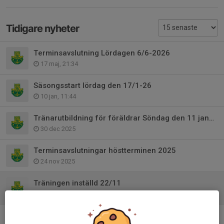
Tidigare nyheter
Terminsavslutning Lördagen 6/6-2026
17 maj, 21:34
Säsongsstart lördag den 17/1-26
10 jan, 11:44
Tränarutbildning för föräldrar Söndag den 11 januari
30 dec 2025
Terminsavslutningar höstterminen 2025
24 nov 2025
Träningen inställd 22/11
21 nov 2025
Tränarutbildning för föräldrar den 11 januari 2026