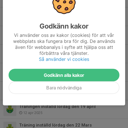
19 nov 2025
Förändring i träningsgrupperna
19 nov 2025
Godkänn kakor
Tillfällig ingång till brottarlokalen
Vi använder oss av kakor (cookies) för att vår
19 aug 2025
webbplats ska fungera bra för dig. De används
även för webbanalys i syfte att hjälpa oss att
Terminsstart hösten 2025
förbättra våra tjänster.
5 aug 2025
Så använder vi cookies
Terminsavslutning
Godkänn alla kakor
12 maj 2025
Bara nödvändiga
Träningen inställd 3 maj
2 maj 2025
Träningen inställd lördag den 19 april
12 apr 2025
Träning inställd lördag den 22 Mars