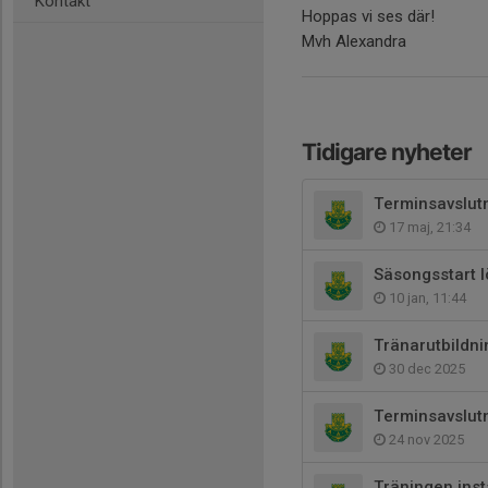
Kontakt
Hoppas vi ses där!
Mvh Alexandra
Tidigare nyheter
Terminsavslut
17 maj, 21:34
Säsongsstart 
10 jan, 11:44
Tränarutbildni
30 dec 2025
Terminsavslut
24 nov 2025
Träningen inst