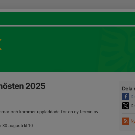
K
 hösten 2025
Dela 
De
De
mmar och kommer uppladdade för en ny termin av
Ny
 30 augusti kl:10.