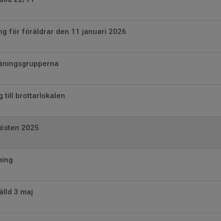
ng för föräldrar den 11 januari 2026
räningsgrupperna
g till brottarlokalen
hösten 2025
ning
älld 3 maj