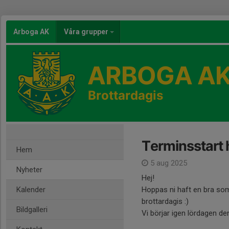
Arboga AK
Våra grupper
ARBOGA A
Brottardagis
Terminsstart
Hem
5 aug 2025
Nyheter
Hej!
Kalender
Hoppas ni haft en bra so
brottardagis :)
Bildgalleri
Vi börjar igen lördagen den