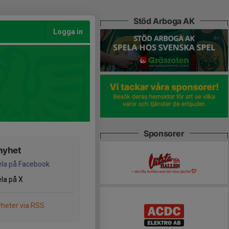
Stöd Arboga AK
Logga in
Sponsorer
nyhet
la på Facebook
la på X
heter via RSS