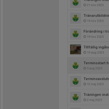
21 nov 2025
Tränarutbildni
19 nov 2025
Förändring i t
19 nov 2025
Tillfällig ingån
19 aug 2025
Terminsstart 
5 aug 2025
Terminsavslut
12 maj 2025
Träningen inst
2 maj 2025