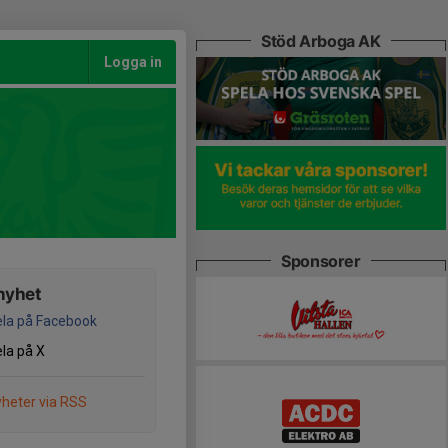
Stöd Arboga AK
Logga in
Sponsorer
nyhet
la på Facebook
la på X
heter via RSS