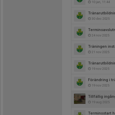
10 jan, 11:44
Tränarutbildni
30 dec 2025
Terminsavslut
24 nov 2025
Träningen inst
21 nov 2025
Tränarutbildni
19 nov 2025
Förändring i t
19 nov 2025
Tillfällig ingån
19 aug 2025
Terminsstart 