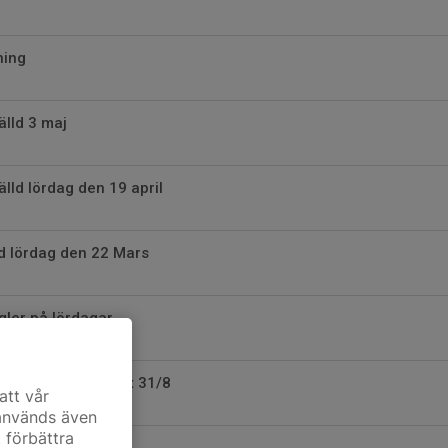
ning
älld 3 maj
älld lördag den 19 april
ld lördag den 22 Mars
gler på lördagar
 brottardagis. Start 31/8
att vår
 används även
t förbättra