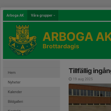
Arboga AK
Våra grupper
ARBOGA A
Brottardagis
Tillfällig ingån
Hem
19 aug 2025
Nyheter
Kalender
Bildgalleri