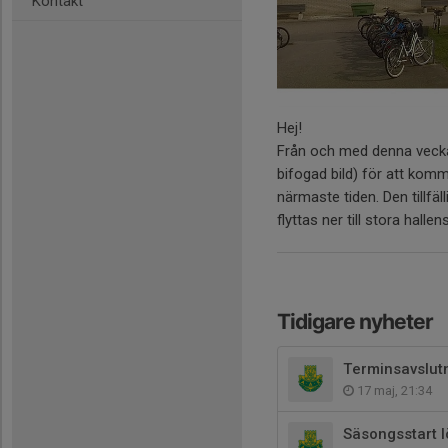
Kontakt
Hej!
Från och med denna vecka 
bifogad bild) för att komm
närmaste tiden. Den tillfä
flyttas ner till stora hal
Tidigare nyheter
Terminsavslut
17 maj, 21:34
Säsongsstart 