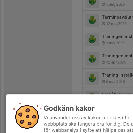
5 aug 2025
Terminsavslut
12 maj 2025
Träningen inst
2 maj 2025
Träningen inst
12 apr 2025
Träning instäl
6 mar 2025
Förhållningsre
2 feb 2025
Godkänn kakor
Välkommen till
Vi använder oss av kakor (cookies) för 
6 jul 2024
webbplats ska fungera bra för dig. De
för webbanalys i syfte att hjälpa oss at