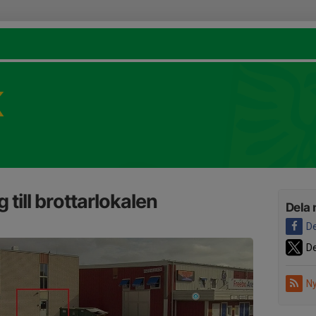
K
g till brottarlokalen
Dela 
De
De
Ny