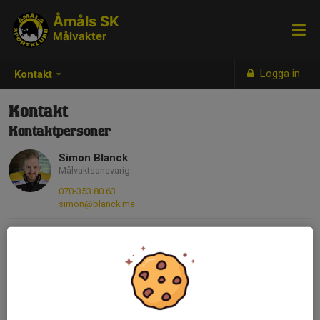
Åmåls SK
Målvakter
Logga in
Kontakt
Kontakt
Kontaktpersoner
Simon Blanck
Målvaktsansvarig
070-353 80 63
simon@blanck.me