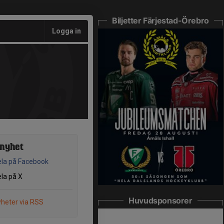
Biljetter Färjestad-Örebro
Logga in
 nyhet
la på Facebook
la på X
Huvudsponsorer
heter via RSS