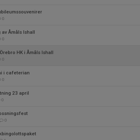
ubileumssouvenirer
0
av Åmåls Ishall
0
 Örebro HK i Åmåls Ishall
0
i i cafeterian
0
ning 23 april
0
ossningsfest
0
kbingolottspaket