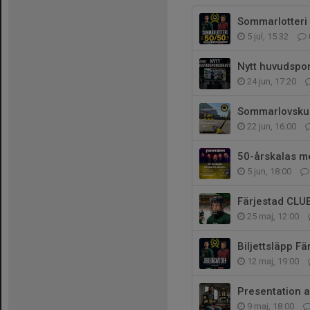
Sommarlotteri
5 jul, 15:32
Nytt huvudspo
24 jun, 17:20
Sommarlovsku
22 jun, 16:00
50-årskalas m
5 jun, 18:00
Färjestad CLUB
25 maj, 12:00
Biljettsläpp F
12 maj, 19:00
Presentation 
9 maj, 18:00