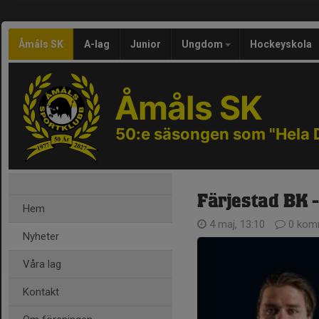
Åmåls SK
A-lag
Junior
Ungdom
Hockeyskola
Åmåls SK
50:e säsongen som "Hela 
Färjestad BK -
Hem
4 maj, 13:10
0 kom
Nyheter
Våra lag
Kontakt