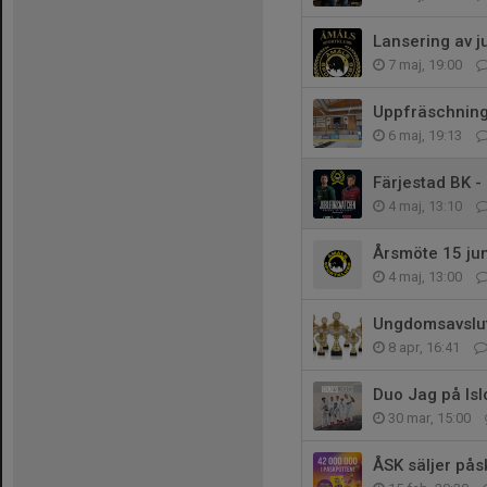
Lansering av j
7 maj, 19:00
Uppfräschning 
6 maj, 19:13
Färjestad BK -
4 maj, 13:10
Årsmöte 15 jun
4 maj, 13:00
Ungdomsavslut
8 apr, 16:41
Duo Jag på Isl
30 mar, 15:00
ÅSK säljer pås