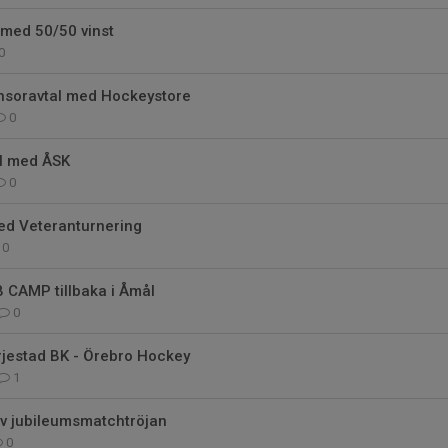
 med 50/50 vinst
0
nsoravtal med Hockeystore
0
l med ÅSK
0
ed Veteranturnering
0
 CAMP tillbaka i Åmål
0
ärjestad BK - Örebro Hockey
1
av jubileumsmatchtröjan
0