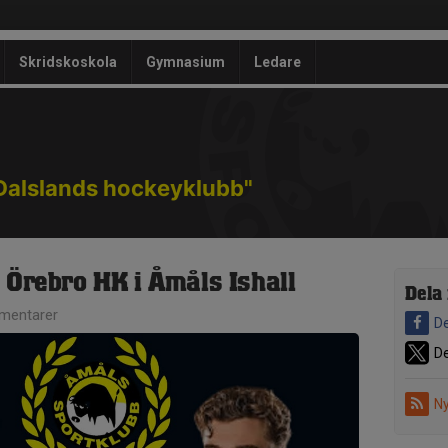
Skridskoskola
Gymnasium
Ledare
Dalslands hockeyklubb"
 Örebro HK i Åmåls Ishall
Dela
mentarer
De
De
Ny