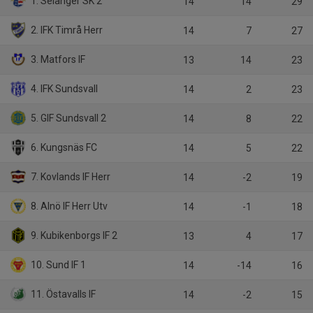
1. Selånger SK 2
14
14
29
2. IFK Timrå Herr
14
7
27
3. Matfors IF
13
14
23
4. IFK Sundsvall
14
2
23
5. GIF Sundsvall 2
14
8
22
6. Kungsnäs FC
14
5
22
7. Kovlands IF Herr
14
-2
19
8. Alnö IF Herr Utv
14
-1
18
9. Kubikenborgs IF 2
13
4
17
10. Sund IF 1
14
-14
16
11. Östavalls IF
14
-2
15