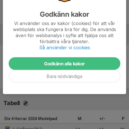
Niklas Carnbro
Tränare
Godkänn kakor
Thomas Gustafsson
Tränare
Vi använder oss av kakor (cookies) för att vår
webbplats ska fungera bra för dig. De används
även för webbanalys i syfte att hjälpa oss att
Referat
förbättra våra tjänster.
Så använder vi cookies
Inget referat skrivet
Godkänn alla kakor
Bara nödvändiga
Tabell
Div 4 Herrar 2026 Medelpad
M
+/-
P