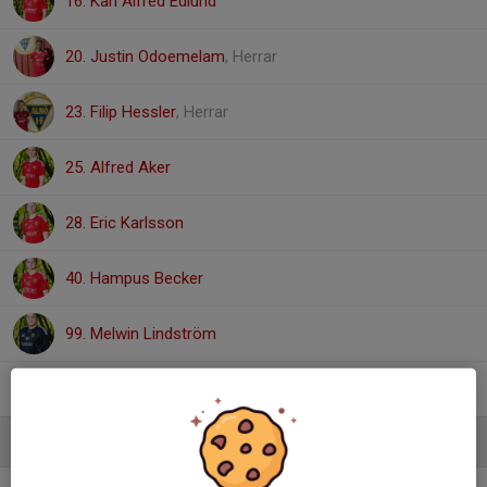
16. Karl Alfred Edlund
20. Justin Odoemelam
, Herrar
23. Filip Hessler
, Herrar
25. Alfred Aker
28. Eric Karlsson
40. Hampus Becker
99. Melwin Lindström
Rasmus Becker
Ledare