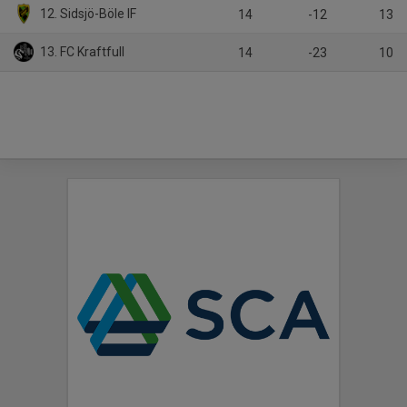
12. Sidsjö-Böle IF
14
-12
13
13. FC Kraftfull
14
-23
10