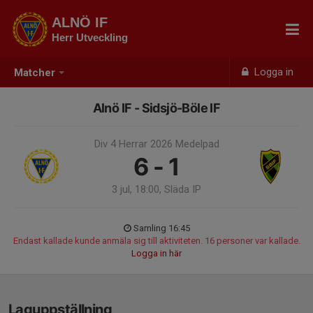
ALNÖ IF
Herr Utveckling
Logga in
Matcher
Alnö IF - Sidsjö-Böle IF
Div 4 Herrar 2026 Medelpad
6 - 1
3 jul, 18:00, Släda IP
Samling 16:45
Endast kallade kunde anmäla sig till aktiviteten. 16 personer var kallade.
Logga in här
Laguppställning