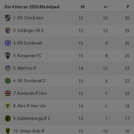
Div 4 Herrar 2026 Medelpad
M
+/-
P
1. IFK Timrå Herr
15
10
30
2. Selånger SK 2
15
13
29
3. IFK Sundsvall
15
9
26
4. Kungsnäs FC
15
8
25
5. Matfors IF
14
12
23
6. GIF Sundsvall 2
15
6
22
7. Kovlands IF Herr
15
-1
22
8. Alnö IF Herr Utv
14
-1
18
9. Kubikenborgs IF 2
14
1
17
10. Sidsjö-Böle IF
15
-10
16