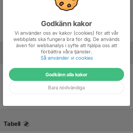
Christoffer Lindström
Tränare
Daniel Becker
Tränare
Godkänn kakor
Vi använder oss av kakor (cookies) för att vår
Thomas Gustafsson
Tränare
webbplats ska fungera bra för dig. De används
även för webbanalys i syfte att hjälpa oss att
förbättra våra tjänster.
Referat
Så använder vi cookies
Godkänn alla kakor
Inget referat skrivet
Bara nödvändiga
Tabell