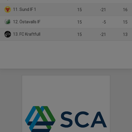
11. Sund IF 1
15
-21
16
12. Östavalls IF
15
-5
15
13. FC Kraftfull
15
-21
13