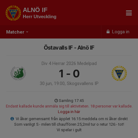
ALNÖ IF
Herr Utveckling
Logga in
Matcher
Östavalls IF - Alnö IF
Div 4 Herrar 2026 Medelpad
1 - 0
30 jun, 19:00, Skogsvallens IP
Samling 17:45
Endast kallade kunde anmäla sig till aktiviteten. 18 personer var kallade.
Logga in här
Vi åker gemensamt från äpplet 16:15 meddela om ni åker direkt
Som vanligt 5:- milen till chauffören 25,2mil tur o retur 126:- tot!
Vi spelar i gult