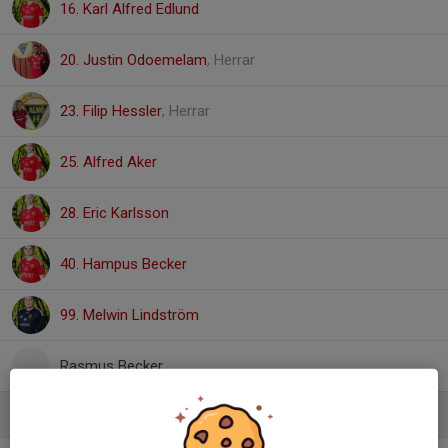
16. Karl Alfred Edlund
20. Justin Odoemelam
, Herrar
23. Filip Hessler
, Herrar
25. Alfred Aker
28. Eric Karlsson
40. Hampus Becker
99. Melwin Lindström
Rasmus Becker
Ledare