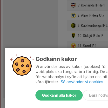
7. Kovlands IF Herr
8. Alnö IF Herr Utv
9. Kubikenborgs IF 2
10. Sidsjö-Böle IF
11. Sund IF 1
12. Östavalls IF
Godkänn kakor
13. FC Kraftfull
Vi använder oss av kakor (cookies) för 
webbplats ska fungera bra för dig. De
för webbanalys i syfte att hjälpa oss att
våra tjänster.
Så använder vi cookies
Godkänn alla kakor
Bara nödv
Tjäna pengar till laget