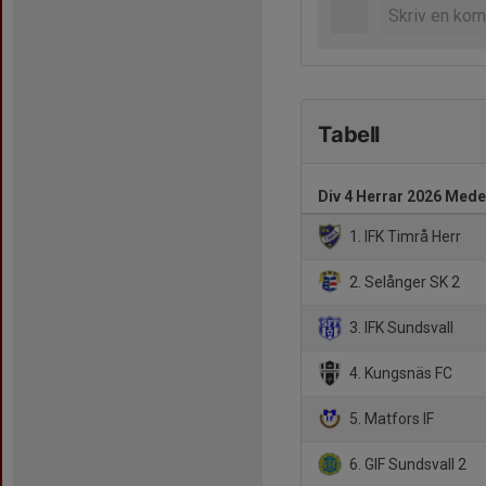
Tabell
Div 4 Herrar 2026 Med
1. IFK Timrå Herr
2. Selånger SK 2
3. IFK Sundsvall
4. Kungsnäs FC
5. Matfors IF
6. GIF Sundsvall 2