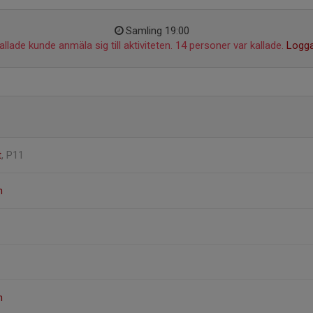
Samling 19:00
llade kunde anmäla sig till aktiviteten. 14 personer var kallade.
Logga
t
, P11
n
n