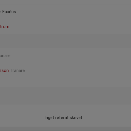
er Faxéus
ström
änare
fsson
Tränare
Inget referat skrivet