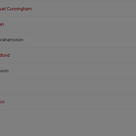
muel Cunningham
an
Abrahamsson
Edlund
fsson
doo
l