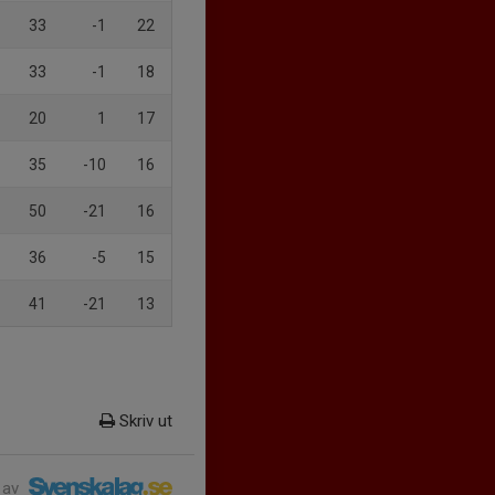
33
-1
22
33
-1
18
20
1
17
35
-10
16
50
-21
16
36
-5
15
41
-21
13
Skriv ut
 av