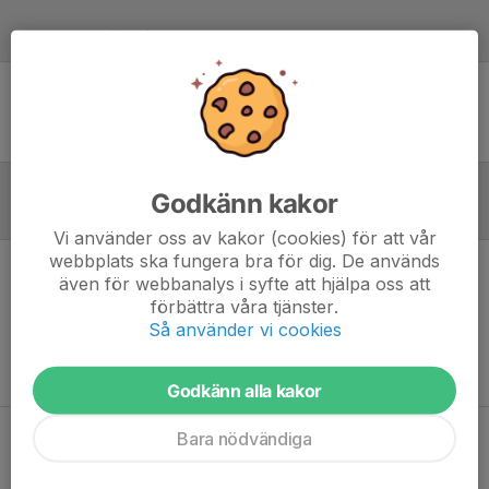
Laguppställning
Ingen uppställning ifylld
Godkänn kakor
Referat
Vi använder oss av kakor (cookies) för att vår
webbplats ska fungera bra för dig. De används
även för webbanalys i syfte att hjälpa oss att
Inget referat skrivet
förbättra våra tjänster.
Så använder vi cookies
Godkänn alla kakor
Bara nödvändiga