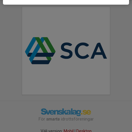
För
smarta
idrottsföreningar
Välj version:
Mobil
|
Desktop