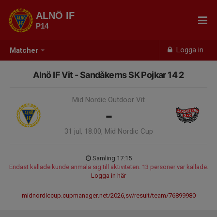
ALNÖ IF
P14
Logga in
Matcher
Alnö IF Vit - Sandåkerns SK Pojkar 14 2
Mid Nordic Outdoor Vit
-
31 jul, 18:00, Mid Nordic Cup
Samling 17:15
Endast kallade kunde anmäla sig till aktiviteten. 13 personer var kallade.
Logga in här
midnordiccup.cupmanager.net/2026,sv/result/team/76899980