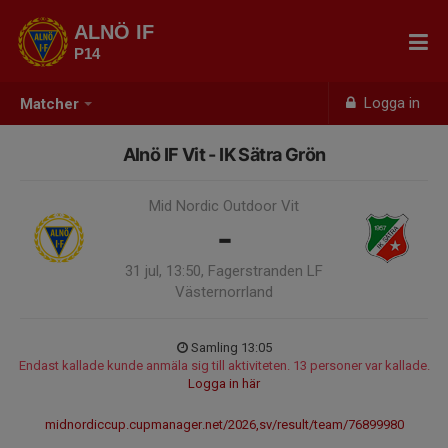
ALNÖ IF
P14
Logga in
Matcher
Alnö IF Vit - IK Sätra Grön
Mid Nordic Outdoor Vit
-
31 jul, 13:50, Fagerstranden LF
Västernorrland
Samling 13:05
Endast kallade kunde anmäla sig till aktiviteten. 13 personer var kallade.
Logga in här
midnordiccup.cupmanager.net/2026,sv/result/team/76899980