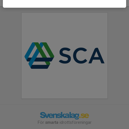
För
smarta
idrottsföreningar