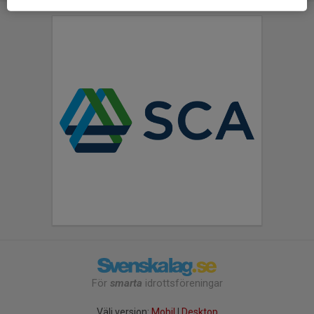
För
smarta
idrottsföreningar
Välj version:
Mobil
|
Desktop