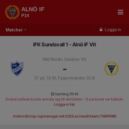
ALNÖ IF
P14
Logga in
Matcher
IFK Sundsvall 1 - Alnö IF Vit
Mid Nordic Outdoor Vit
-
31 jul, 10:30, Fagerstranden SCA
Samling 09:45
Endast kallade kunde anmäla sig till aktiviteten. 13 personer var kallade.
Logga in här
midnordiccup.cupmanager.net/2026,sv/result/team/76899980