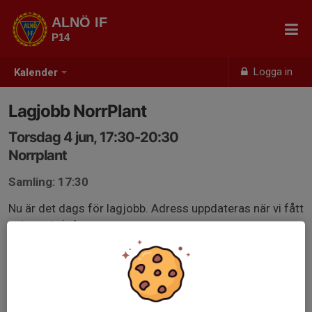
ALNÖ IF
P14
Logga in
Kalender
Lagjobb NorrPlant
Torsdag 4 jun, 17:30-20:30
Norrplant
Samling: 17:30
Nu är det dags för lagjobb. Adress uppdateras när vi fått
veta vart vi ska vara.
Kom ihåg att ta på er stövlar eller kängor!