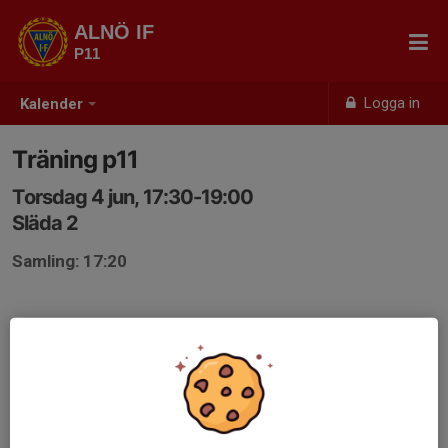
ALNÖ IF
P11
Logga in
Kalender
Träning p11
Torsdag 4 jun, 17:30-19:00
Släda 2
Samling: 17:20