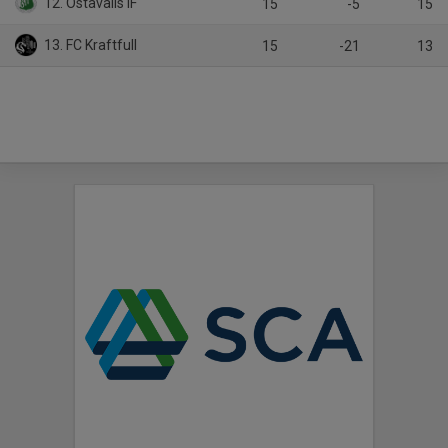
12. Östavalls IF
15
-5
15
13. FC Kraftfull
15
-21
13