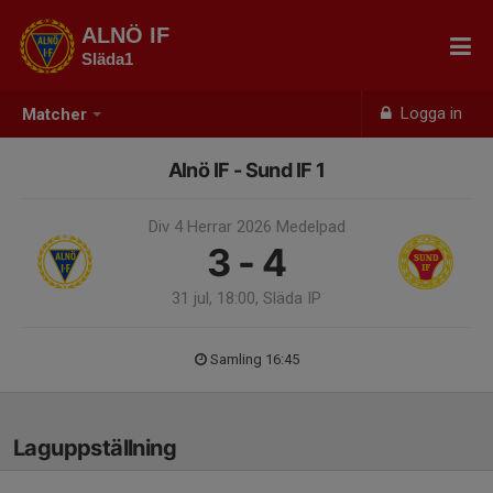
ALNÖ IF
Släda1
Logga in
Matcher
Alnö IF - Sund IF 1
Div 4 Herrar 2026 Medelpad
3 - 4
31 jul, 18:00, Släda IP
Samling 16:45
Laguppställning