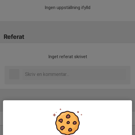
Ingen uppställning ifylld
Referat
Inget referat skrivet
Tabell
Div 4 Herrar 2026 Medelpad
M
+/-
P
1. IFK Timrå Herr
15
10
30