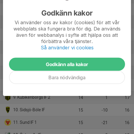
2. Selånger SK 2
15
13
29
Godkänn kakor
Vi använder oss av kakor (cookies) för att vår
3. IFK Sundsvall
15
9
26
webbplats ska fungera bra för dig. De används
även för webbanalys i syfte att hjälpa oss att
4. Kungsnäs FC
15
8
25
förbättra våra tjänster.
Så använder vi cookies
5. Matfors IF
14
12
23
6. GIF Sundsvall 2
15
6
22
Godkänn alla kakor
7. Kovlands IF Herr
15
-1
22
Bara nödvändiga
8. Alnö IF Herr Utv
14
-1
18
9. Kubikenborgs IF 2
14
1
17
10. Sidsjö-Böle IF
15
-10
16
11. Sund IF 1
15
-21
16