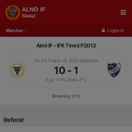
ALNÖ IF
Släda2
Logga in
Matcher
Alnö IF - IFK Timrå P2013
Div 4 C Pojkar vår 2026 Medelpad
10 - 1
4 jul, 11:00, Släda IP 2
Samling 10:15
Referat