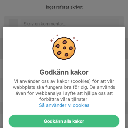
Inget referat skrivet
Tabell
Div 4 C Pojkar vår 2026
Godkänn kakor
Medelpad
M
+/-
P
Vi använder oss av kakor (cookies) för att vår
1. Alnö IF P13 Vit
8
50
22
webbplats ska fungera bra för dig. De används
även för webbanalys i syfte att hjälpa oss att
2. IFK Sundsvall p-2013 2
8
-2
15
förbättra våra tjänster.
Så använder vi cookies
3. IFK Timrå P2013
8
2
12
4. Sidsjö-Böle IF Grön
Godkänn alla kakor
8
16
10