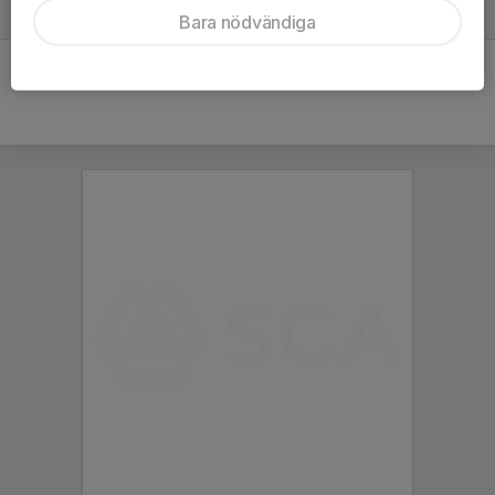
5. Matfors IF P13
8
-66
0
Bara nödvändiga