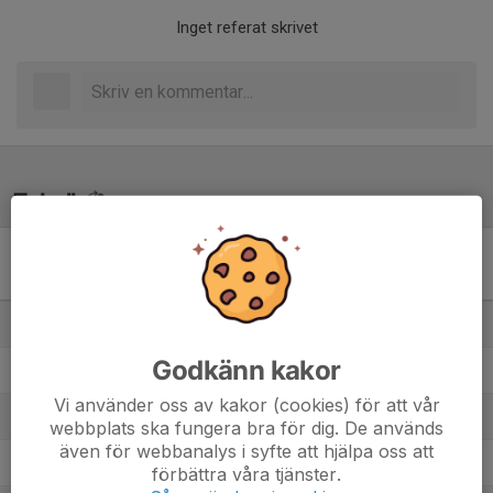
Inget referat skrivet
Tabell
Div 3A Flickor vår 2026
Medelpad
M
+/-
P
1. Sidsjö-Böle IF F12
8
50
22
Godkänn kakor
2. Fränsta IK 2012
8
19
22
Vi använder oss av kakor (cookies) för att vår
3. Alnö IF
8
5
18
webbplats ska fungera bra för dig. De används
även för webbanalys i syfte att hjälpa oss att
4. Selånger SK F12
8
12
13
förbättra våra tjänster.