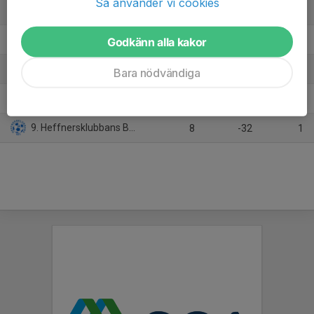
Så använder vi cookies
5. Kovlands IF F11/12
8
0
12
6. Njurunda IK F12
Godkänn alla kakor
8
-15
8
7. Heffnersklubbans BK F11/12 2
8
-14
6
Bara nödvändiga
8. BIK Fotboll F12
8
-25
3
9. Heffnersklubbans BK F11/12 1
8
-32
1