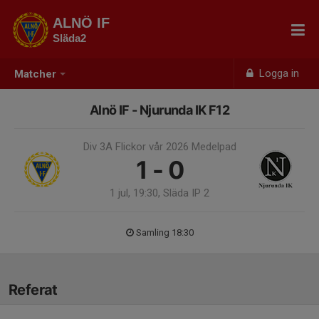
ALNÖ IF
Släda2
Logga in
Matcher
Alnö IF - Njurunda IK F12
Div 3A Flickor vår 2026 Medelpad
1 - 0
1 jul, 19:30, Släda IP 2
Samling 18:30
Referat